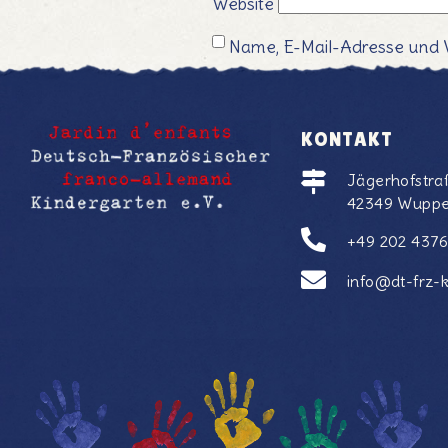
Website
Name, E-Mail-Adresse und 
KONTAKT
Jägerhofstra
42349 Wuppe
+49 202 437
info@dt-frz-k