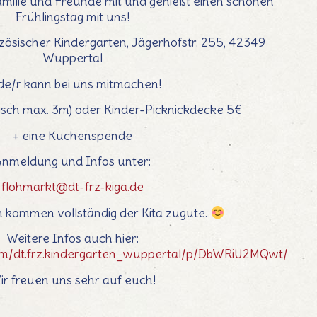
amilie und Freunde mit und genießt einen schönen
Frühlingstag mit uns!
ösischer Kindergarten, Jägerhofstr. 255, 42349
Wuppertal
de/r kann bei uns mitmachen!
Tisch max. 3m) oder Kinder-Picknickdecke 5€
+ eine Kuchenspende
nmeldung und Infos unter:
flohmarkt@dt-frz-kiga.de
 kommen vollständig der Kita zugute.
Weitere Infos auch hier:
om/dt.frz.kindergarten_wuppertal/p/DbWRiU2MQwt/
ir freuen uns sehr auf euch!