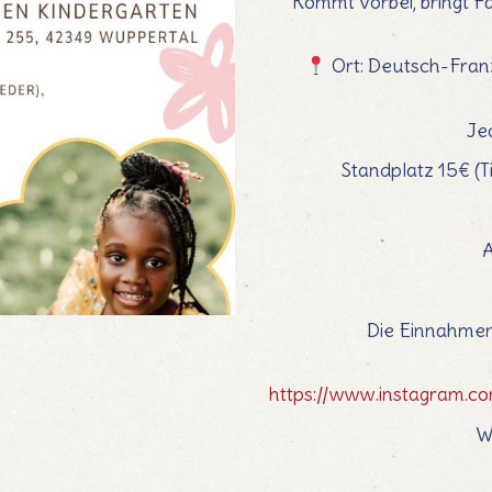
Kommt vorbei, bringt F
Ort: Deutsch-Franz
Je
Standplatz 15€ (
A
Die Einnahmen
https://www.instagram.c
W