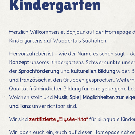
Kindergarten
Jardin d’enfants
Herzlich Willkommen et Bonjour auf der Homepage 
Kindergartens auf Wuppertals Südhöhen.
Hervorzuheben ist – wie der Name es schon sagt – d
Konzept
unseres Kindergartens. Schwerpunkte unserer
der
Sprachförderung
und
kulturellen Bildung
wider. B
und französisch
in den Gruppen gesprochen. Weiterhin
Qualität frühkindlicher Bildung für eine gelungene 
Weichen stellt und
Musik, Spiel, Möglichkeiten zur ei
und Tanz
unverzichtbar sind.
Wir sind
zertifizierte „Elysée-Kita“
für bilinguale Kind
Wir laden euch ein, euch auf dieser Homepage näher