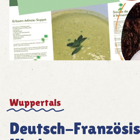
Wuppertals
Deutsch-Französis
franco-allemand