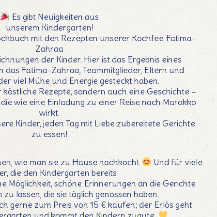
Es gibt Neuigkeiten aus
unserem Kindergarten!
ochbuch mit den Rezepten unserer Kochfee Fatima-
Zahraa
hnungen der Kinder. Hier ist das Ergebnis eines
 in das Fatima-Zahraa, Teammitglieder, Eltern und
nder viel Mühe und Energie gesteckt haben.
ur köstliche Rezepte, sondern auch eine Geschichte –
 die wie eine Einladung zu einer Reise nach Marokko
wirkt.
ere Kinder, jeden Tag mit Liebe zubereitete Gerichte
zu essen!
ernen, wie man sie zu Hause nachkocht
Und für viele
er, die den Kindergarten bereits
ine Möglichkeit, schöne Erinnerungen an die Gerichte
 zu lassen, die sie täglich genossen haben.
ch gerne zum Preis von 15 € kaufen; der Erlös geht
dergarten und kommt den Kindern zugute.