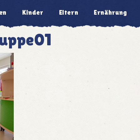
en
Kinder
Eltern
Ernährung
uppe01