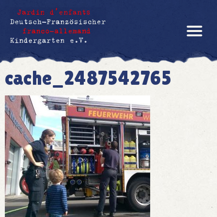
cache_2487542765