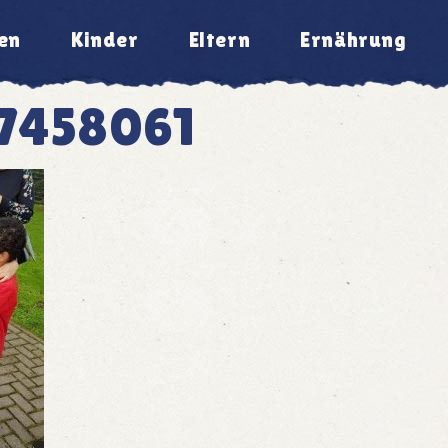
en
Kinder
Eltern
Ernährung
7458061