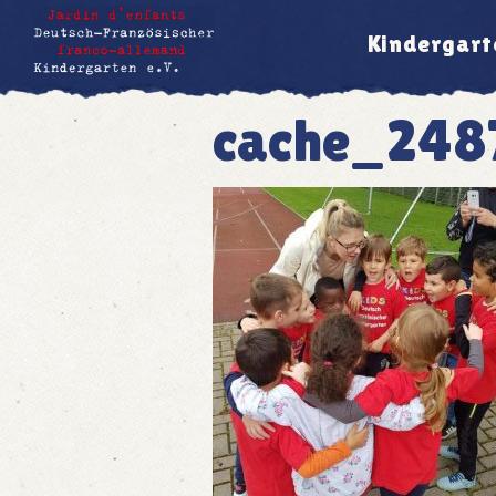
Kindergart
cache_248