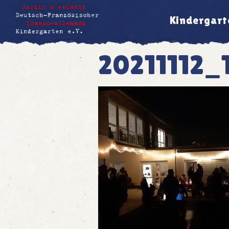
Kindergart
20211112_