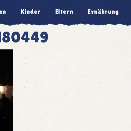
en
Kinder
Eltern
Ernährung
180449