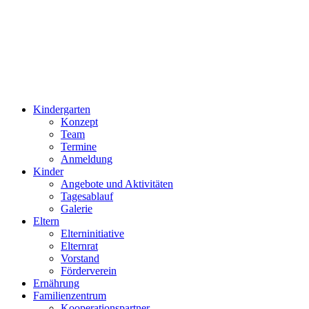
Kindergarten
Konzept
Team
Termine
Anmeldung
Kinder
Angebote und Aktivitäten
Tagesablauf
Galerie
Eltern
Elterninitiative
Elternrat
Vorstand
Förderverein
Ernährung
Familienzentrum
Kooperationspartner