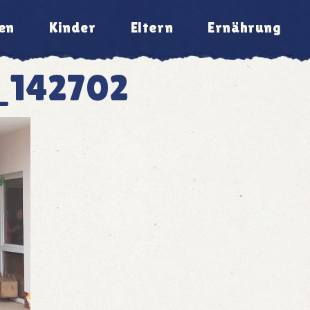
en
Kinder
Eltern
Ernährung
_142702