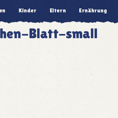
en
Kinder
Eltern
Ernährung
hen-Blatt-small