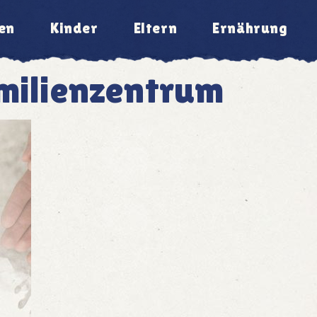
en
Kinder
Eltern
Ernährung
milienzentrum