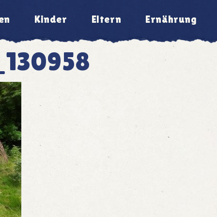
en
Kinder
Eltern
Ernährung
_130958