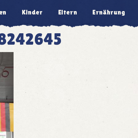
en
Kinder
Eltern
Ernährung
88242645