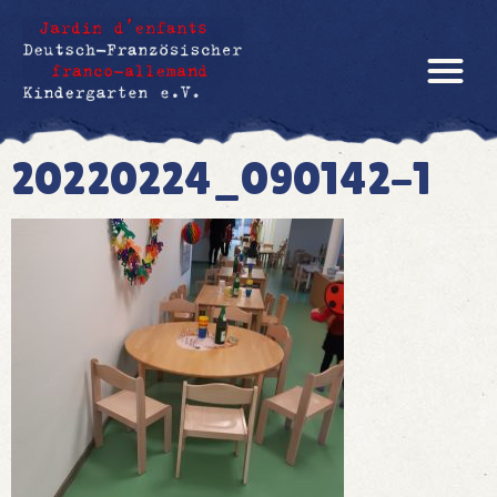
20220224_090142-1