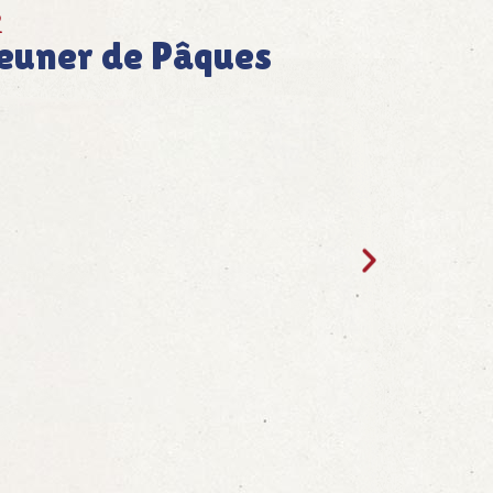
2
jeuner de Pâques
rühstück