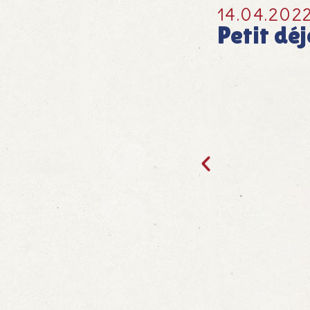
14.04.202
Petit dé
Oster-F