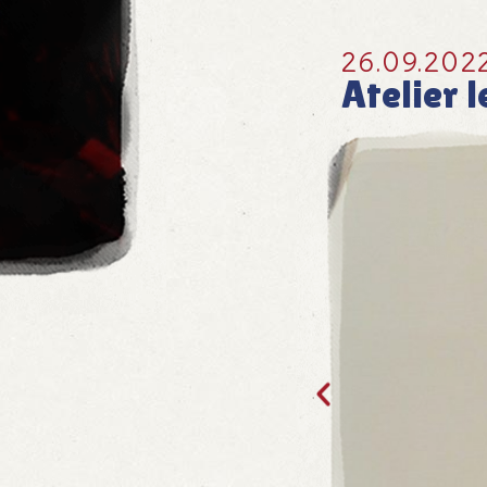
26.09.202
Atelier 
Leseabo