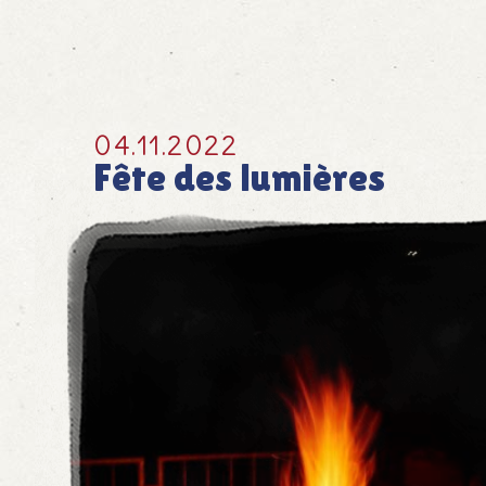
04.11.2022
Fête des lumières
Lichterfest