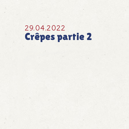
29.04.2022
Crêpes partie 2
Crêpes Teil 2