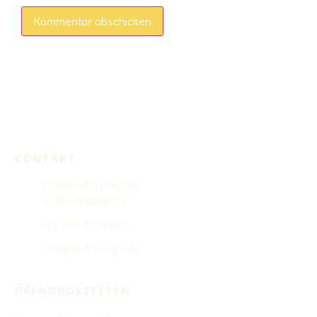
KONTAKT
Jägerhofstraße 255
42349 Wuppertal
+49 202 4376682
info@dt-frz-kiga.de
ÖFFNUNGSZEITEN