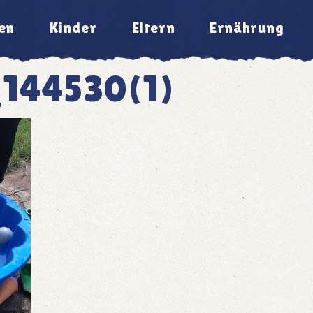
en
Kinder
Eltern
Ernährung
144530(1)