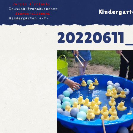
Kindergart
20220611_