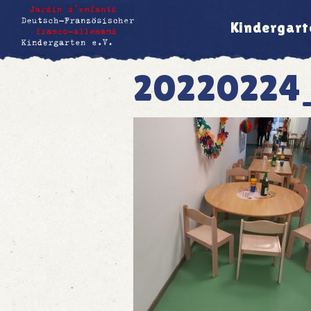
Kindergart
20220224