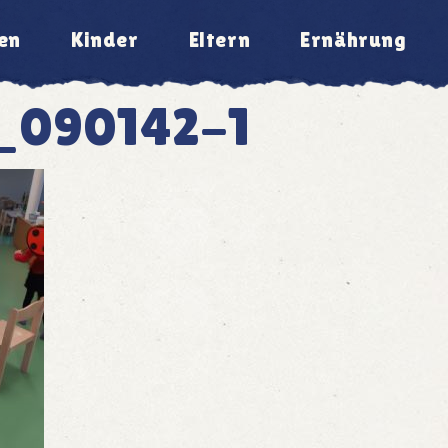
en
Kinder
Eltern
Ernährung
_090142-1