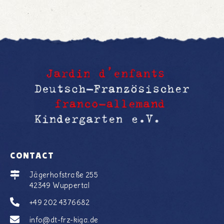
CONTACT
Jägerhofstraße 255
42349 Wuppertal
+49 202 4376682
info@dt-frz-kiga.de