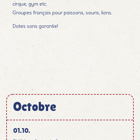
cirque, gym etc.
Groupes français pour poissons, souris, lions.
Dates sans garantie!
Octobre
Oktober
01.10.