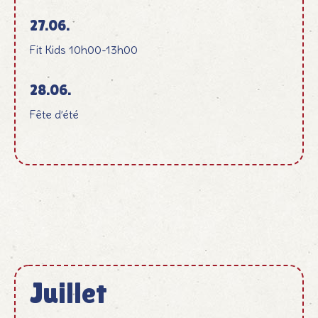
27.06.
Fit Kids 10h00-13h00
28.06.
Fête d’été
Juillet
Juli