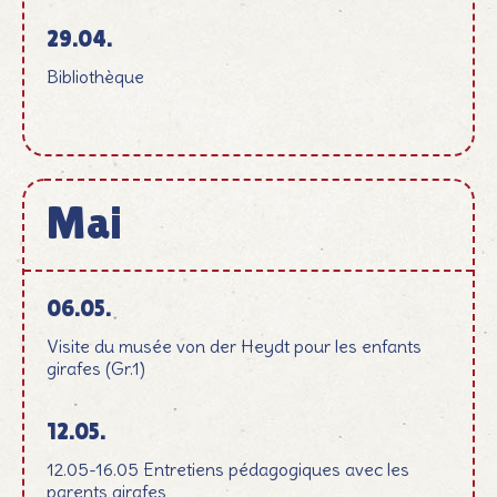
29.04.
Bibliothèque
Mai
Mai
06.05.
Visite du musée von der Heydt pour les enfants
girafes (Gr.1)
12.05.
12.05-16.05 Entretiens pédagogiques avec les
parents girafes